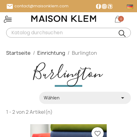

contact@maisonklem.com
Facebook
Instagram
Pinterest
0
MENÜ
Startseite
Einrichtung
Burlington
Burlington

Wählen
1 - 2 von 2 Artikel(n)
favorite_border