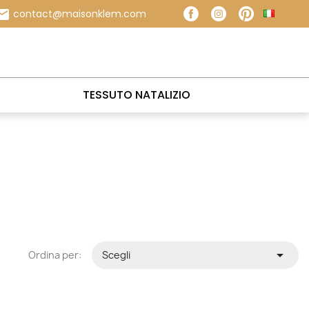
Facebook
Instagram
Pinteres

contact@maisonklem.com
TESSUTO NATALIZIO

Ordina per:
Scegli